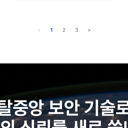
<
1
2
3
>
탈중앙 보안 기술
의 신뢰를 새로 씁