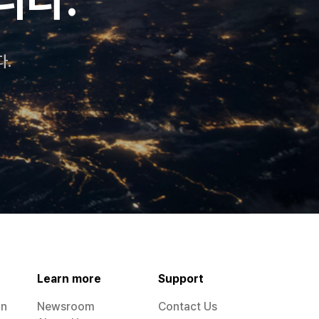
다.
Learn more
Support
on
Newsroom
Contact Us