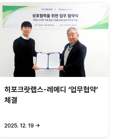
히포크랏랩스-레메디 ‘업무협약’
체결
2025. 12. 19
→